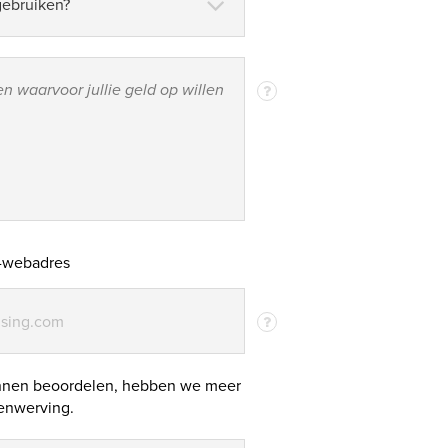
r-webadres
ising.com
unnen beoordelen, hebben we meer
senwerving.