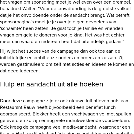
het vragen om sponsoring moet je wel even over een drempel,
benadrukt Walter: “Voor de crowdfunding is de grootste valkuil
dat je het onvoldoende onder de aandacht brengt. Wat betreft
sponsorpagina’s moet je je over je eigen gevoelens van
'schaamte' heen zetten. Je gaat toch je familie en vrienden
vragen om geld te doneren voor je kind. Het was het echter
meer dan waard en iedereen heeft dat uiteindelijk gedaan.”
Hij wijdt het succes van de campagne dan ook toe aan de
initiatiefrijke en ambitieuze ouders en broers en zussen. Zij
werden gestimuleerd om zelf met acties en ideeën te komen en
dat deed iedereen.
Hulp en aandacht uit alle hoeken
Door deze campagne zijn er ook nieuwe initiatieven ontstaan.
Restaurant Rauw heeft bijvoorbeeld een benefiet lunch
georganiseerd, Blokker heeft een vrachtwagen vol met spullen
geleverd en zo zijn er nog vele indrukwekkende voorbeelden.
Ook kreeg de campagne veel media-aandacht, waaronder een
item in Hart van Nederland. Via nieuwsberichten op de website